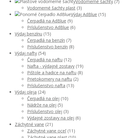
Vodomerné šachty
(7)
Vodomerné šachty plast
(3)
Výdaj AdBlue
(15)
Čerpadlá na AdBlue
(9)
Príslušenstvo AdBlue
(6)
Výdaj benzínu
(15)
Čerpadlá na benzín
(7)
Príslušenstvo benzín
(8)
Výdaj nafty
(54)
Čerpadlá na naftu
(12)
Nafta - výdajné zostavy
(19)
Pištole a hadice na naftu
(8)
Prietokomery na naftu
(2)
Príslušenstvo nafta
(13)
Výdaj oleja
(24)
Čerpadlá na olej
(10)
Nádrže na olej
(5)
Príslušenstvo olej
(3)
Výdajné zostavy na olej
(6)
Záchytné vane
(21)
Záchytné vane oceľ
(11)
Záchytné vane plast
(10)