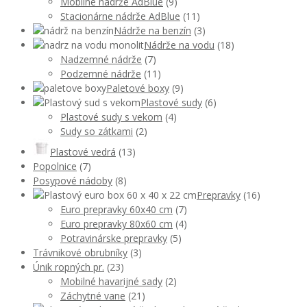
Mobilné nádrže AdBlue
(9)
Stacionárne nádrže AdBlue
(11)
Nádrže na benzín
(3)
Nádrže na vodu
(18)
Nadzemné nádrže
(7)
Podzemné nádrže
(11)
Paletové boxy
(9)
Plastové sudy
(6)
Plastové sudy s vekom
(4)
Sudy so zátkami
(2)
Plastové vedrá
(13)
Popolnice
(7)
Posypové nádoby
(8)
Prepravky
(16)
Euro prepravky 60x40 cm
(7)
Euro prepravky 80x60 cm
(4)
Potravinárske prepravky
(5)
Trávnikové obrubníky
(3)
Únik ropných pr.
(23)
Mobilné havarijné sady
(2)
Záchytné vane
(21)