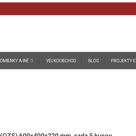
DMIENKY A INÉ
VEĽKOOBCHOD
BLOG
PROJEKTY E
á (OZS) 600x400x220 mm, sada 5 kusov