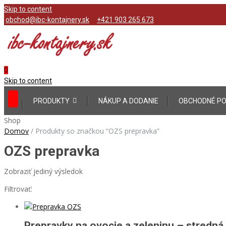
Skip to content
obchod@ibc-kontajnery.sk
+421 903 265 673
0
Skip to content
PRODUKTY
NÁKUP A DODANIE
OBCHODNÉ PO
Shop
Domov
/
Produkty so značkou “OZS prepravka”
OZS prepravka
Zobraziť jediný výsledok
Filtrovať:
Prepravky na ovocie a zeleninu – stredn