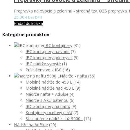
Prepravka na ovocie a zeleninu - stredná tzv. OZS prepravka
25,00
€ bez DPH
Pridať do košíka
Kategórie produktov
IBC kontajnery
(31)
IBC kontajnery na vodu
(7)
IBC kontajnery priemysel
(9)
IBC nádrže vymyté
(1)
Príslušenstvo k IBC
(16)
Nádrže - nafta
(56)
Mobilné nádrže do 450 L
(14)
Mobilné nádrže nad 450 L
(9)
Nádrže nafta + AdBlue
(4)
Nádrže s AKU batériou
(6)
IBC kontajnery na naftu
(9)
Kontajnery oceľový plášť
(7)
Stacionárne nádrže - až 9000L
(15)
Nádrže na AdBlue
(20)