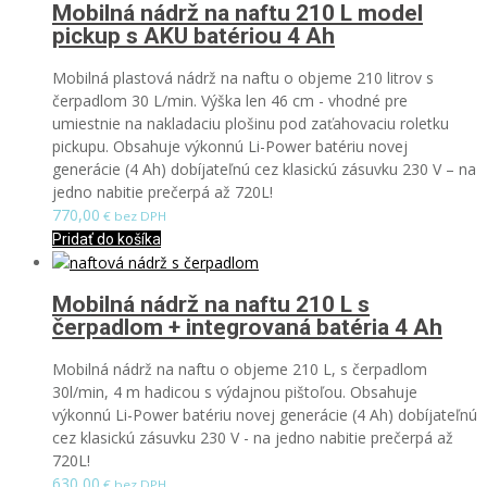
Mobilná nádrž na naftu 210 L model
pickup s AKU batériou 4 Ah
Mobilná plastová nádrž na naftu o objeme 210 litrov s
čerpadlom 30 L/min. Výška len 46 cm - vhodné pre
umiestnie na nakladaciu plošinu pod zaťahovaciu roletku
pickupu. Obsahuje výkonnú Li-Power batériu novej
generácie (4 Ah) dobíjateľnú cez klasickú zásuvku 230 V – na
jedno nabitie prečerpá až 720L!
770,00
€ bez DPH
Pridať do košíka
Mobilná nádrž na naftu 210 L s
čerpadlom + integrovaná batéria 4 Ah
Mobilná nádrž na naftu o objeme 210 L, s čerpadlom
30l/min, 4 m hadicou s výdajnou pištoľou. Obsahuje
výkonnú Li-Power batériu novej generácie (4 Ah) dobíjateľnú
cez klasickú zásuvku 230 V - na jedno nabitie prečerpá až
720L!
630,00
€ bez DPH