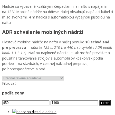
Nádrže sú vybavené kvalitnými čerpadlami na naftu s napájaním
na 12 V. Mobilné nádrže na ddiesel ďalej obsahujú napájací kábel 4
m so svorkami, 4 m hadicu s automatickou výdajnou pištoľou na
naftu.
ADR schválenie mobilných nádrží
Plastové mobilné nádrže na naftu v našej ponuke
sú schválené
pre prepravu
–
nádrže 125 L, 210 L a 440 L sú vyňaté z ADR podľa
bodu 1.1.3.1 c).
Naftou naplnené nádrže je tak možné prevážať a
použiť na tankovanie strojov a automobilov kdekoľvek podľa
potrieb – na stavbách, v cestnej nákladnej preprave,
poľnohospodárstve a pod.
Filtrovať:
podľa ceny
Filter