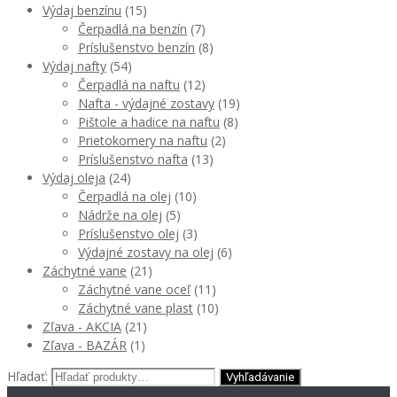
Výdaj benzínu
(15)
Čerpadlá na benzín
(7)
Príslušenstvo benzín
(8)
Výdaj nafty
(54)
Čerpadlá na naftu
(12)
Nafta - výdajné zostavy
(19)
Pištole a hadice na naftu
(8)
Prietokomery na naftu
(2)
Príslušenstvo nafta
(13)
Výdaj oleja
(24)
Čerpadlá na olej
(10)
Nádrže na olej
(5)
Príslušenstvo olej
(3)
Výdajné zostavy na olej
(6)
Záchytné vane
(21)
Záchytné vane oceľ
(11)
Záchytné vane plast
(10)
Zľava - AKCIA
(21)
Zľava - BAZÁR
(1)
Hľadať: