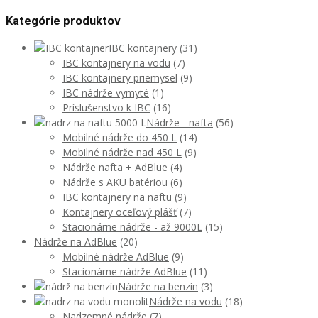
Kategórie produktov
IBC kontajnery
(31)
IBC kontajnery na vodu
(7)
IBC kontajnery priemysel
(9)
IBC nádrže vymyté
(1)
Príslušenstvo k IBC
(16)
Nádrže - nafta
(56)
Mobilné nádrže do 450 L
(14)
Mobilné nádrže nad 450 L
(9)
Nádrže nafta + AdBlue
(4)
Nádrže s AKU batériou
(6)
IBC kontajnery na naftu
(9)
Kontajnery oceľový plášť
(7)
Stacionárne nádrže - až 9000L
(15)
Nádrže na AdBlue
(20)
Mobilné nádrže AdBlue
(9)
Stacionárne nádrže AdBlue
(11)
Nádrže na benzín
(3)
Nádrže na vodu
(18)
Nadzemné nádrže
(7)