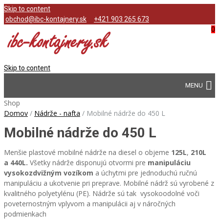
Skip to content
obchod@ibc-kontajnery.sk
+421 903 265 673
0
Skip to content
Shop
Domov
/
Nádrže - nafta
/
Mobilné nádrže do 450 L
Mobilné nádrže do 450 L
Menšie plastové mobilné nádrže na diesel o objeme
125L
,
210L
a
440L
.
Všetky nádrže disponujú otvormi pre
manipuláciu
vysokozdvižným vozíkom
a úchytmi pre jednoduchú ručnú
manipuláciu a ukotvenie pri preprave. Mobilné nádrž sú vyrobené z
kvalitného polyetylénu (PE). Nádrže sú tak vysokoodolné voči
poveternostným vplyvom a manipulácii aj v náročných
podmienkach