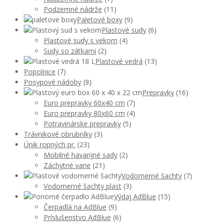
Podzemné nádrže
(11)
Paletové boxy
(9)
Plastové sudy
(6)
Plastové sudy s vekom
(4)
Sudy so zátkami
(2)
Plastové vedrá
(13)
Popolnice
(7)
Posypové nádoby
(8)
Prepravky
(16)
Euro prepravky 60x40 cm
(7)
Euro prepravky 80x60 cm
(4)
Potravinárske prepravky
(5)
Trávnikové obrubníky
(3)
Únik ropných pr.
(23)
Mobilné havarijné sady
(2)
Záchytné vane
(21)
Vodomerné šachty
(7)
Vodomerné šachty plast
(3)
Výdaj AdBlue
(15)
Čerpadlá na AdBlue
(9)
Príslušenstvo AdBlue
(6)