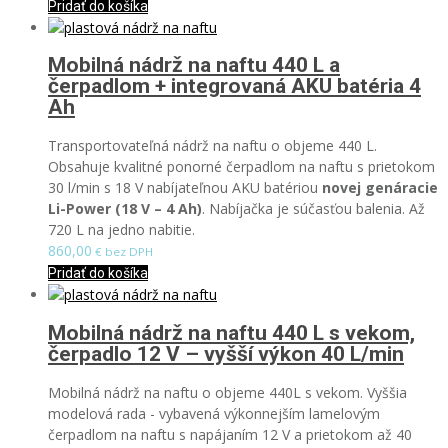
Pridať do košíka
Mobilná nádrž na naftu 440 L a
čerpadlom + integrovaná AKU batéria 4
Ah
Transportovateľná nádrž na naftu o objeme 440 L.
Obsahuje kvalitné ponorné čerpadlom na naftu s prietokom
30 l/min s 18 V nabíjateľnou AKU batériou
novej genáracie
Li-Power (
18 V – 4 Ah)
. Nabíjačka je súčasťou balenia. Až
720 L na jedno nabitie.
860,00
€ bez DPH
Pridať do košíka
Mobilná nádrž na naftu 440 L s vekom,
čerpadlo 12 V – vyšší výkon 40 L/min
Mobilná nádrž na naftu o objeme 440L s vekom. Vyššia
modelová rada - vybavená výkonnejším lamelovým
čerpadlom na naftu s napájaním 12 V a prietokom až 40