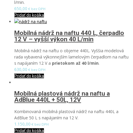
l/min.
650,00
€ bez DPH
Pridať do košíka
Mobilná nádrž na naftu 440 L, čerpadlo
12 V – vyšší výkon 40 L/min
Mobilná nádrž na naftu o objeme 440L. Vyššia modelová
rada vybavená výkonnejším lamelovým čerpadlom na naftu
s napájaním 12 V a
prietokom až 40 l/min
.
630,00
€ bez DPH
Pridať do košíka
Mobilná plastová nádrž na naftu a
AdBlue 440L + 50L, 12V
Kombinovaná mobilná plastová nádrž na naftu 440L a
AdBlue 50 L s napájaním na 12 V.
1.150,00
€ bez DPH
Pridať do košíka