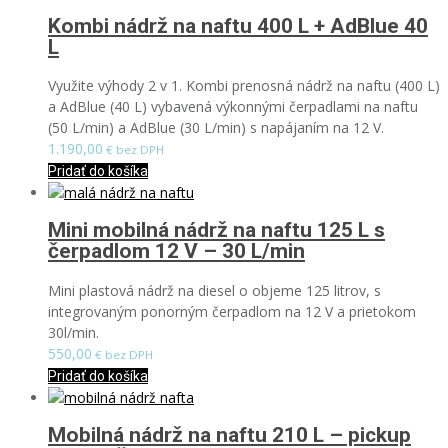
Kombi nádrž na naftu 400 L + AdBlue 40
L
Využite výhody 2 v 1. Kombi prenosná nádrž na naftu (400 L)
a AdBlue (40 L) vybavená výkonnými čerpadlami na naftu
(50 L/min) a AdBlue (30 L/min) s napájaním na 12 V.
1.190,00
€ bez DPH
Pridať do košíka
Mini mobilná nádrž na naftu 125 L s
čerpadlom 12 V – 30 L/min
Mini plastová nádrž na diesel o objeme 125 litrov, s
integrovaným ponorným čerpadlom na 12 V a prietokom
30l/min.
550,00
€ bez DPH
Pridať do košíka
Mobilná nádrž na naftu 210 L – pickup