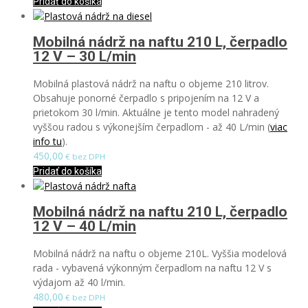
Pridať do košíka
Mobilná nádrž na naftu 210 L, čerpadlo
12 V – 30 L/min
Mobilná plastová nádrž na naftu o objeme 210 litrov.
Obsahuje ponorné čerpadlo s pripojením na 12 V a
prietokom 30 l/min. Aktuálne je tento model nahradený
vyššou radou s výkonejším čerpadlom - až 40 L/min (
viac
info tu
).
450,00
€ bez DPH
Pridať do košíka
Mobilná nádrž na naftu 210 L, čerpadlo
12 V – 40 L/min
Mobilná nádrž na naftu o objeme 210L. Vyššia modelová
rada - vybavená výkonným čerpadlom na naftu 12 V s
výdajom až 40 l/min.
480,00
€ bez DPH