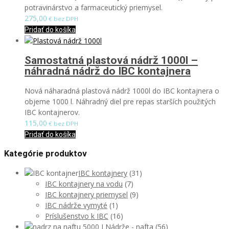
potravinárstvo a farmaceutický priemysel.
275,00
€ bez DPH
Pridať do košíka
Samostatná plastová nádrž 1000l –
náhradná nádrž do IBC kontajnera
Nová náharadná plastová nádrž 1000l do IBC kontajnera o
objeme 1000 l. Náhradný diel pre repas starších použitých
IBC kontajnerov.
115,00
€ bez DPH
Pridať do košíka
Kategórie produktov
IBC kontajnery
(31)
IBC kontajnery na vodu
(7)
IBC kontajnery priemysel
(9)
IBC nádrže vymyté
(1)
Príslušenstvo k IBC
(16)
Nádrže - nafta
(56)