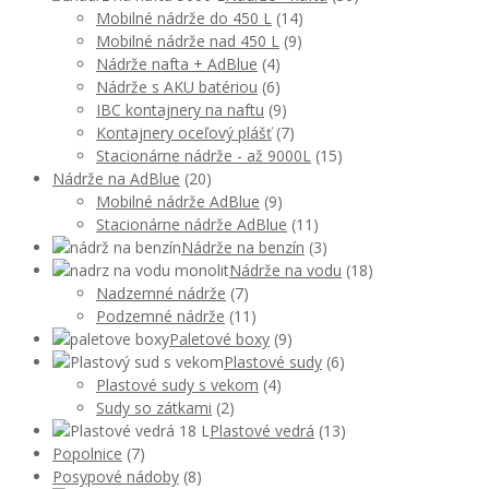
Mobilné nádrže do 450 L
(14)
Mobilné nádrže nad 450 L
(9)
Nádrže nafta + AdBlue
(4)
Nádrže s AKU batériou
(6)
IBC kontajnery na naftu
(9)
Kontajnery oceľový plášť
(7)
Stacionárne nádrže - až 9000L
(15)
Nádrže na AdBlue
(20)
Mobilné nádrže AdBlue
(9)
Stacionárne nádrže AdBlue
(11)
Nádrže na benzín
(3)
Nádrže na vodu
(18)
Nadzemné nádrže
(7)
Podzemné nádrže
(11)
Paletové boxy
(9)
Plastové sudy
(6)
Plastové sudy s vekom
(4)
Sudy so zátkami
(2)
Plastové vedrá
(13)
Popolnice
(7)
Posypové nádoby
(8)