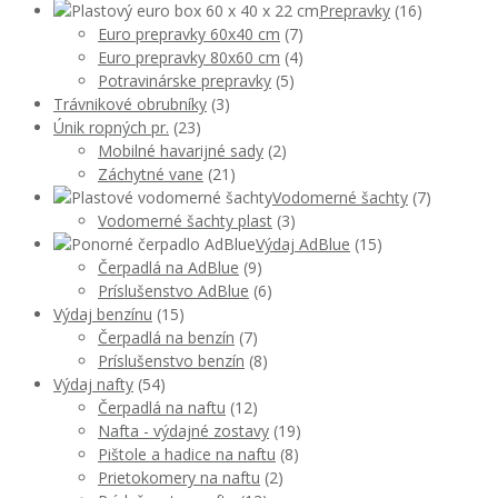
Prepravky
(16)
Euro prepravky 60x40 cm
(7)
Euro prepravky 80x60 cm
(4)
Potravinárske prepravky
(5)
Trávnikové obrubníky
(3)
Únik ropných pr.
(23)
Mobilné havarijné sady
(2)
Záchytné vane
(21)
Vodomerné šachty
(7)
Vodomerné šachty plast
(3)
Výdaj AdBlue
(15)
Čerpadlá na AdBlue
(9)
Príslušenstvo AdBlue
(6)
Výdaj benzínu
(15)
Čerpadlá na benzín
(7)
Príslušenstvo benzín
(8)
Výdaj nafty
(54)
Čerpadlá na naftu
(12)
Nafta - výdajné zostavy
(19)
Pištole a hadice na naftu
(8)
Prietokomery na naftu
(2)