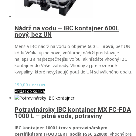
Nádrž na vodu – IBC kontajner 600L
nový, bez UN
Menšia IBC nádrž na vodu o objeme 600 L -
nová
, bez UN
kódu
Vďaka úplne novej vnútornej nádrži predstavuje
najlepšiu a najbezpečnejšiu voľbu, ak hľadáte vhodný IBC
kontajner do Vašej záhrady.
Vhodný aj
pre rôzne iné
kvapaliny, ktoré nevyžadujú použitie UN schváleného obalu.
190,00
€ bez DPH
Pridať do košíka
Potravinársky IBC kontajner MX FC-FDA
1000 L – pitná voda, potraviny
IBC kontajner 1000 litrov s potravinárskym
certifikátom (FOODCERT podľa FSSC 22000),
vhodný pre