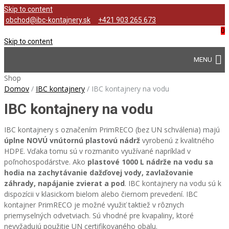
Skip to content
obchod@ibc-kontajnery.sk
+421 903 265 673
0
Skip to content
Shop
Domov
/
IBC kontajnery
/
IBC kontajnery na vodu
IBC kontajnery na vodu
IBC kontajnery s označením PrimRECO (bez UN schválenia) majú
úplne NOVÚ vnútornú plastovú nádrž
vyrobenú z kvalitného
HDPE. Vďaka tomu sú v rozmanito využívané napríklad v
poľnohospodárstve. Ako
plastové 1000 L nádrže na vodu sa
hodia na zachytávanie dažďovej vody, zavlažovanie
záhrady, napájanie zvierat a pod
. IBC kontajnery na vodu sú k
dispozícii v klasickom bielom alebo čiernom prevedení. IBC
kontajner PrimRECO je možné využiť taktiež v rôznych
priemyselných odvetviach. Sú vhodné pre kvapaliny, ktoré
nevyžadujú použitie UN certifikovaného obalu.