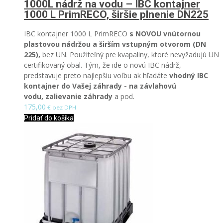
1000L nádrž na vodu – IBC kontajner
1000 L PrimRECO, širšie plnenie DN225
IBC kontajner 1000 L PrimRECO
s NOVOU vnútornou
plastovou nádržou a širším vstupným otvorom (DN
225),
bez UN.
Použiteľný pre kvapaliny, ktoré nevyžadujú UN
certifikovaný obal.
Tým, že ide o novú IBC nádrž,
predstavuje preto najlepšiu voľbu ak hľadáte
vhodný IBC
kontajner do Vašej záhrady - na závlahovú
vodu, zalievanie záhrady
a pod.
175,00
€ bez DPH
Pridať do košíka