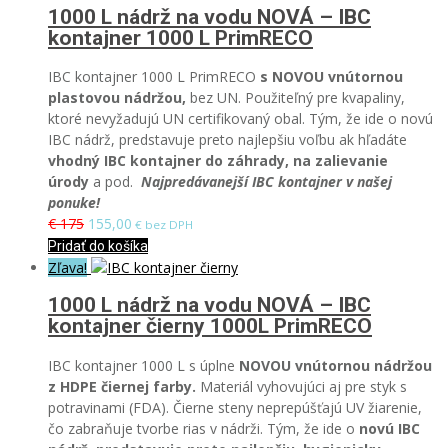
1000 L nádrž na vodu NOVÁ – IBC
kontajner 1000 L PrimRECO
IBC kontajner 1000 L PrimRECO
s NOVOU vnútornou
plastovou nádržou,
bez UN.
Použiteľný pre kvapaliny,
ktoré nevyžadujú UN certifikovaný obal.
Tým, že ide o novú
IBC nádrž, predstavuje preto najlepšiu voľbu ak hľadáte
vhodný IBC kontajner do záhrady, na zalievanie
úrody
a pod.
Najpredávanejší IBC kontajner v našej
ponuke!
€ 175
155,00
€ bez DPH
Pridať do košíka
Zľava!
1000 L nádrž na vodu NOVÁ – IBC
kontajner čierny 1000L PrimRECO
IBC kontajner 1000 L s úplne
NOVOU vnútornou nádržou
z HDPE čiernej farby.
Materiál vyhovujúci aj
pre styk s
potravinami (FDA).
Čierne steny neprepúšťajú UV žiarenie,
čo zabraňuje tvorbe rias v nádrži. Tým, že ide o
novú IBC