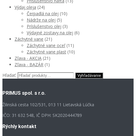
Príslušenstvo nafta
(13)
Výdaj oleja
(24)
Čerpadlá na olej
(10)
Nádrže na olej
(5)
Príslušenstvo olej
(3)
Výdajné zostavy na olej
(6)
Záchytné vane
(21)
Záchytné vane oceľ
(11)
Záchytné vane plast
(10)
Zľava - AKCIA
(21)
Zľava - BAZÁR
(1)
Hľadať:
PRIMUS spol. s r.o.
Žilinská cesta 102/531, 013 11 Lietavská Lúčka
IČO: 31 632 548, IČ DPH: SK2020444789
Rýchly kontakt