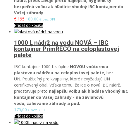
nádrž, predstavuje preto
najlepšiu, hygienicky
bezpečnú voľbu ak hľadáte vhodný IBC kontajner do
Vašej záhrady
.
€ 195
180,00
€ bez DPH
Pridať do košíka
1000 L nádrž na vodu NOVÁ – IBC
kontajner PrimRECO na celoplastovej
palete
IBC kontajner 1000 L s úplne
NOVOU vnútornou
plastovou nádržou na celoplastovej palete,
bez
UN.
Použiteľný pre kvapaliny, ktoré nevyžadujú UN
certifikovaný obal.
Vďaka tomu, že ide o novú IBC nádrž,
predstavuje preto
najlepšiu voľbu ak hľadáte vhodný IBC
kontajner do Vašej záhrady - na závlahovú
vodu, zalievanie záhrady
a pod.
175,00
€ bez DPH
Pridať do košíka