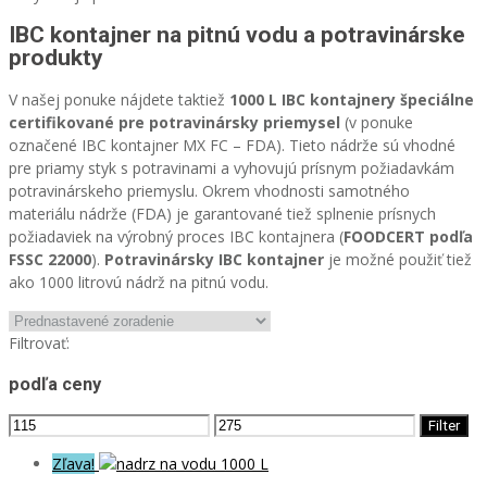
IBC kontajner na pitnú vodu a potravinárske
produkty
V našej ponuke nájdete taktiež
1000 L IBC kontajnery špeciálne
certifikované pre potravinársky priemysel
(v ponuke
označené IBC kontajner MX FC – FDA). Tieto nádrže sú vhodné
pre priamy styk s potravinami a vyhovujú prísnym požiadavkám
potravinárskeho priemyslu. Okrem vhodnosti samotného
materiálu nádrže (FDA) je garantované tiež splnenie prísnych
požiadaviek na výrobný proces IBC kontajnera (
FOODCERT podľa
FSSC 22000
).
Potravinársky IBC kontajner
je možné použiť tiež
ako 1000 litrovú nádrž na pitnú vodu.
Filtrovať:
podľa ceny
Filter
Zľava!