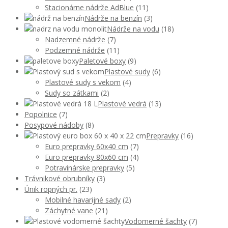
Stacionárne nádrže AdBlue
(11)
Nádrže na benzín
(3)
Nádrže na vodu
(18)
Nadzemné nádrže
(7)
Podzemné nádrže
(11)
Paletové boxy
(9)
Plastové sudy
(6)
Plastové sudy s vekom
(4)
Sudy so zátkami
(2)
Plastové vedrá
(13)
Popolnice
(7)
Posypové nádoby
(8)
Prepravky
(16)
Euro prepravky 60x40 cm
(7)
Euro prepravky 80x60 cm
(4)
Potravinárske prepravky
(5)
Trávnikové obrubníky
(3)
Únik ropných pr.
(23)
Mobilné havarijné sady
(2)
Záchytné vane
(21)
Vodomerné šachty
(7)