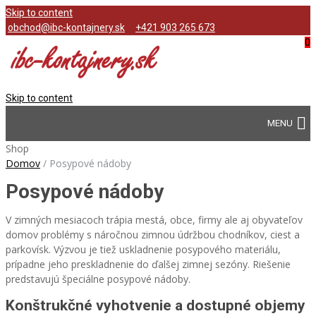
Skip to content
obchod@ibc-kontajnery.sk
+421 903 265 673
0
Skip to content
Shop
Domov
/
Posypové nádoby
Posypové nádoby
V zimných mesiacoch trápia mestá, obce, firmy ale aj obyvateľov
domov problémy s náročnou zimnou údržbou chodníkov, ciest a
parkovísk. Výzvou je tiež uskladnenie posypového materiálu,
prípadne jeho preskladnenie do ďalšej zimnej sezóny. Riešenie
predstavujú špeciálne posypové nádoby.
Konštrukčné vyhotvenie a dostupné objemy