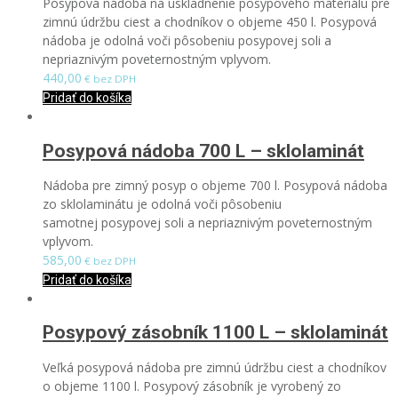
Posypová nádoba na uskladnenie posypového materiálu pre
zimnú údržbu ciest a chodníkov o objeme 450 l. Posypová
nádoba je odolná voči pôsobeniu posypovej soli a
nepriaznivým poveternostným vplyvom.
440,00
€ bez DPH
Pridať do košíka
Posypová nádoba 700 L – sklolaminát
Nádoba pre zimný posyp o objeme 700 l. Posypová nádoba
zo sklolaminátu je odolná voči pôsobeniu
samotnej posypovej soli a nepriaznivým poveternostným
vplyvom.
585,00
€ bez DPH
Pridať do košíka
Posypový zásobník 1100 L – sklolaminát
Veľká posypová nádoba pre zimnú údržbu ciest a chodníkov
o objeme 1100 l. Posypový zásobník je vyrobený zo