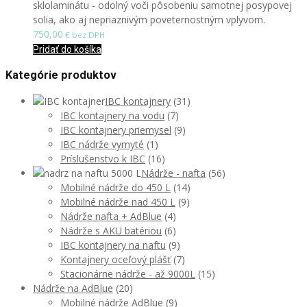
sklolaminátu - odolný voči pôsobeniu samotnej posypovej
solia, ako aj nepriaznivým poveternostným vplyvom.
750,00
€ bez DPH
Pridať do košíka
Kategórie produktov
IBC kontajnery
(31)
IBC kontajnery na vodu
(7)
IBC kontajnery priemysel
(9)
IBC nádrže vymyté
(1)
Príslušenstvo k IBC
(16)
Nádrže - nafta
(56)
Mobilné nádrže do 450 L
(14)
Mobilné nádrže nad 450 L
(9)
Nádrže nafta + AdBlue
(4)
Nádrže s AKU batériou
(6)
IBC kontajnery na naftu
(9)
Kontajnery oceľový plášť
(7)
Stacionárne nádrže - až 9000L
(15)
Nádrže na AdBlue
(20)
Mobilné nádrže AdBlue
(9)