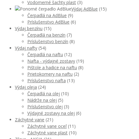
Vodomerné šachty plast
(3)
Výdaj AdBlue
(15)
Čerpadlá na AdBlue
(9)
Príslušenstvo AdBlue
(6)
Výdaj benzínu
(15)
Čerpadlá na benzín
(7)
Príslušenstvo benzín
(8)
Výdaj nafty
(54)
Čerpadlá na naftu
(12)
Nafta - výdajné zostavy
(19)
Pištole a hadice na naftu
(8)
Prietokomery na naftu
(2)
Príslušenstvo nafta
(13)
Výdaj oleja
(24)
Čerpadlá na olej
(10)
Nádrže na olej
(5)
Príslušenstvo olej
(3)
Výdajné zostavy na olej
(6)
Záchytné vane
(21)
Záchytné vane oceľ
(11)
Záchytné vane plast
(10)