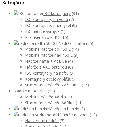
Kategórie
IBC kontajnery
(31)
IBC kontajnery na vodu
(7)
IBC kontajnery priemysel
(9)
IBC nádrže vymyté
(1)
Príslušenstvo k IBC
(16)
Nádrže - nafta
(56)
Mobilné nádrže do 450 L
(14)
Mobilné nádrže nad 450 L
(9)
Nádrže nafta + AdBlue
(4)
Nádrže s AKU batériou
(6)
IBC kontajnery na naftu
(9)
Kontajnery oceľový plášť
(7)
Stacionárne nádrže - až 9000L
(15)
Nádrže na AdBlue
(20)
Mobilné nádrže AdBlue
(9)
Stacionárne nádrže AdBlue
(11)
Nádrže na benzín
(3)
Nádrže na vodu
(18)
Nadzemné nádrže
(7)
Podzemné nádrže
(11)