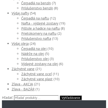
Čerpadlá na benzín
(7)
Príslušenstvo benzín
(8)
Výdaj nafty
(54)
Čerpadlá na naftu
(12)
Nafta - výdajné zostavy
(19)
Pištole a hadice na naftu
(8)
Prietokomery na naftu
(2)
Príslušenstvo nafta
(13)
Výdaj oleja
(24)
Čerpadlá na olej
(10)
Nádrže na olej
(5)
Príslušenstvo olej
(3)
Výdajné zostavy na olej
(6)
Záchytné vane
(21)
Záchytné vane oceľ
(11)
Záchytné vane plast
(10)
Zľava - AKCIA
(21)
Zľava - BAZÁR
(1)
Hľadať: