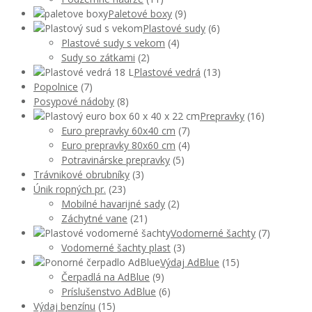
Paletové boxy
(9)
Plastové sudy
(6)
Plastové sudy s vekom
(4)
Sudy so zátkami
(2)
Plastové vedrá
(13)
Popolnice
(7)
Posypové nádoby
(8)
Prepravky
(16)
Euro prepravky 60x40 cm
(7)
Euro prepravky 80x60 cm
(4)
Potravinárske prepravky
(5)
Trávnikové obrubníky
(3)
Únik ropných pr.
(23)
Mobilné havarijné sady
(2)
Záchytné vane
(21)
Vodomerné šachty
(7)
Vodomerné šachty plast
(3)
Výdaj AdBlue
(15)
Čerpadlá na AdBlue
(9)
Príslušenstvo AdBlue
(6)
Výdaj benzínu
(15)