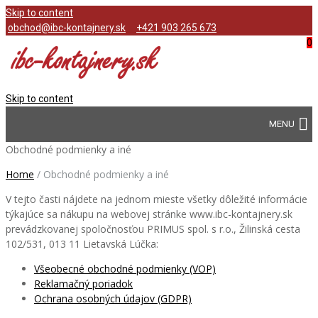
Skip to content
obchod@ibc-kontajnery.sk
+421 903 265 673
0
Skip to content
Obchodné podmienky a iné
Home
/
Obchodné podmienky a iné
V tejto časti nájdete na jednom mieste všetky dôležité informácie
týkajúce sa nákupu na webovej stránke www.ibc-kontajnery.sk
prevádzkovanej spoločnosťou PRIMUS spol. s r.o., Žilinská cesta
102/531, 013 11 Lietavská Lúčka:
Všeobecné obchodné podmienky (VOP)
Reklamačný poriadok
Ochrana osobných údajov (GDPR)