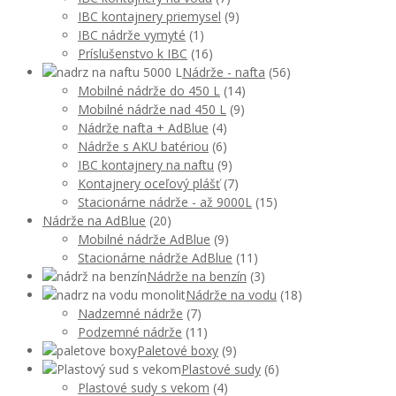
IBC kontajnery priemysel
(9)
IBC nádrže vymyté
(1)
Príslušenstvo k IBC
(16)
Nádrže - nafta
(56)
Mobilné nádrže do 450 L
(14)
Mobilné nádrže nad 450 L
(9)
Nádrže nafta + AdBlue
(4)
Nádrže s AKU batériou
(6)
IBC kontajnery na naftu
(9)
Kontajnery oceľový plášť
(7)
Stacionárne nádrže - až 9000L
(15)
Nádrže na AdBlue
(20)
Mobilné nádrže AdBlue
(9)
Stacionárne nádrže AdBlue
(11)
Nádrže na benzín
(3)
Nádrže na vodu
(18)
Nadzemné nádrže
(7)
Podzemné nádrže
(11)
Paletové boxy
(9)
Plastové sudy
(6)
Plastové sudy s vekom
(4)