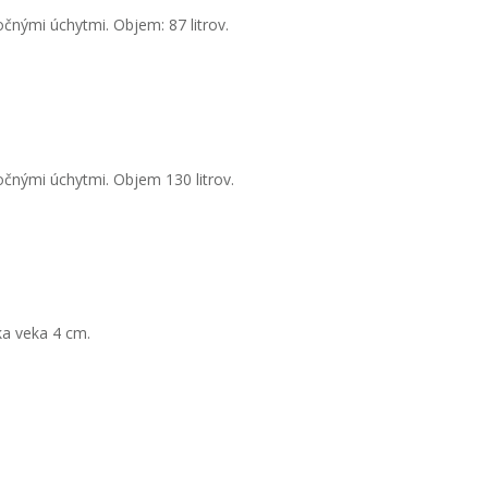
nými úchytmi. Objem: 87 litrov.
čnými úchytmi. Objem 130 litrov.
ka veka 4 cm.