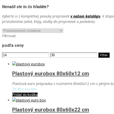
Nenašli ste to čo hľadáte?
Vyberte si z kompletnej ponuky prepraviek
v našom katalógu
. K disp
príslušenstva (veká, klipy, vložky do prepraviek a podobne).
Filtrovať:
podľa ceny
Filter
Plastový eurobox 80x60x12 cm
Plastová euro prepravka s rozmermi 80x60x12 cm s plnými boč
21,50
€ bez DPH
Pridať do košíka
Plastový eurobox 80x60x22 cm