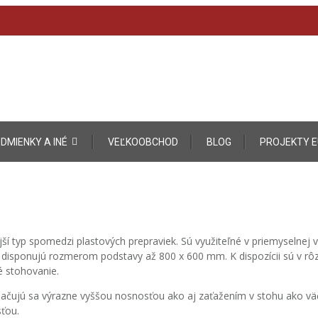
DMIENKY A INÉ
VEĽKOOBCHOD
BLOG
PROJEKTY E
í typ spomedzi plastových prepraviek. Sú využiteľné v priemyselnej v
disponujú rozmerom podstavy až 800 x 600 mm. K dispozícii sú v rô
é stohovanie.
načujú sa výrazne vyššou nosnosťou ako aj zaťažením v stohu ako vä
sťou.