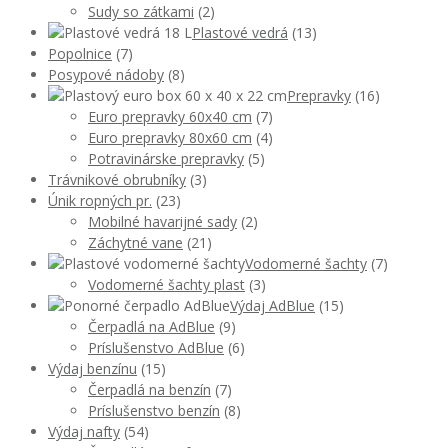
Sudy so zátkami
(2)
Plastové vedrá
(13)
Popolnice
(7)
Posypové nádoby
(8)
Prepravky
(16)
Euro prepravky 60x40 cm
(7)
Euro prepravky 80x60 cm
(4)
Potravinárske prepravky
(5)
Trávnikové obrubníky
(3)
Únik ropných pr.
(23)
Mobilné havarijné sady
(2)
Záchytné vane
(21)
Vodomerné šachty
(7)
Vodomerné šachty plast
(3)
Výdaj AdBlue
(15)
Čerpadlá na AdBlue
(9)
Príslušenstvo AdBlue
(6)
Výdaj benzínu
(15)
Čerpadlá na benzín
(7)
Príslušenstvo benzín
(8)
Výdaj nafty
(54)