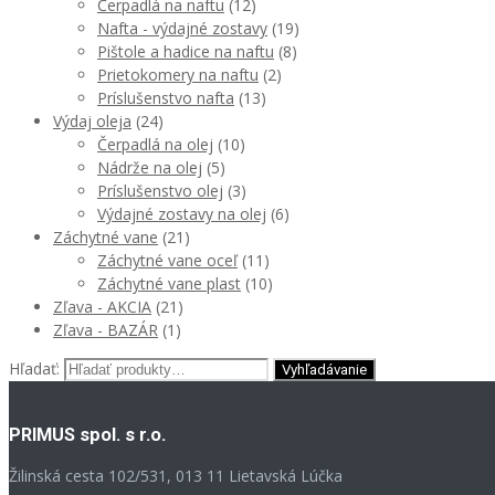
Čerpadlá na naftu
(12)
Nafta - výdajné zostavy
(19)
Pištole a hadice na naftu
(8)
Prietokomery na naftu
(2)
Príslušenstvo nafta
(13)
Výdaj oleja
(24)
Čerpadlá na olej
(10)
Nádrže na olej
(5)
Príslušenstvo olej
(3)
Výdajné zostavy na olej
(6)
Záchytné vane
(21)
Záchytné vane oceľ
(11)
Záchytné vane plast
(10)
Zľava - AKCIA
(21)
Zľava - BAZÁR
(1)
Hľadať:
PRIMUS spol. s r.o.
Žilinská cesta 102/531, 013 11 Lietavská Lúčka