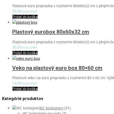
Plastová euro prepravka s rozmermi 80x60x22 cm s plnými boč
25,50
€ bez DPH
Pridať do košíka
Plastový eurobox 80x60x32 cm
Plastová euro prepravka s rozmermi 80x60x32 cm s plnými bo
30,00
€ bez DPH
Pridať do košíka
Veko na plastový euro box 80×60 cm
Plastové veko na euro prepravku s rozmermi 80 x 60 cm. Výš
14,90
€ bez DPH
Pridať do košíka
Kategórie produktov
IBC kontajnery
(31)
IBC kontajnery na vodu
(7)