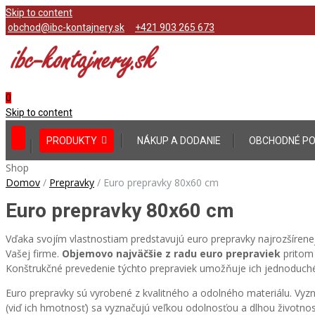
Skip to content
obchod@ibc-kontajnery.sk
+421 903 265 673
0
Skip to content
PRODUKTY
NÁKUP A DODANIE
OBCHODNÉ PO
Shop
Domov
/
Prepravky
/
Euro prepravky 80x60 cm
Euro prepravky 80x60 cm
Vďaka svojím vlastnostiam predstavujú euro prepravky najrozšírenejš
Vašej firme.
Objemovo najväčšie z radu euro prepraviek
pritom 
Konštrukčné prevedenie týchto prepraviek umožňuje ich jednoduch
Euro prepravky sú vyrobené z kvalitného a odolného materiálu. Vyz
(viď ich hmotnosť) sa vyznačujú veľkou odolnosťou a dlhou životno