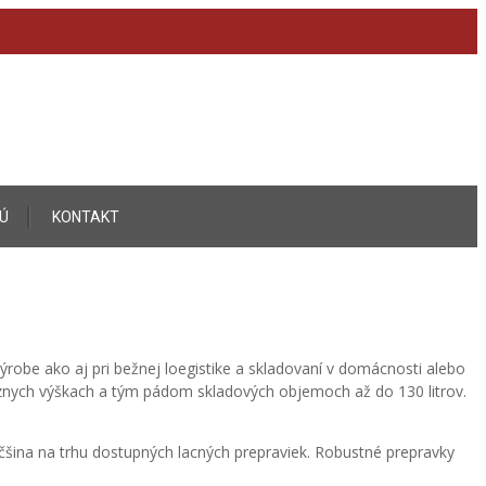
Ú
KONTAKT
ýrobe ako aj pri bežnej loegistike a skladovaní v domácnosti alebo
znych výškach a tým pádom skladových objemoch až do 130 litrov.
čšina na trhu dostupných lacných prepraviek. Robustné prepravky