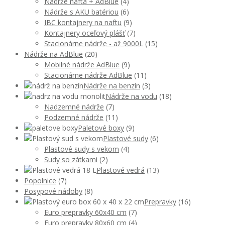
Nádrže nafta + AdBlue
(4)
Nádrže s AKU batériou
(6)
IBC kontajnery na naftu
(9)
Kontajnery oceľový plášť
(7)
Stacionárne nádrže - až 9000L
(15)
Nádrže na AdBlue
(20)
Mobilné nádrže AdBlue
(9)
Stacionárne nádrže AdBlue
(11)
Nádrže na benzín
(3)
Nádrže na vodu
(18)
Nadzemné nádrže
(7)
Podzemné nádrže
(11)
Paletové boxy
(9)
Plastové sudy
(6)
Plastové sudy s vekom
(4)
Sudy so zátkami
(2)
Plastové vedrá
(13)
Popolnice
(7)
Posypové nádoby
(8)
Prepravky
(16)
Euro prepravky 60x40 cm
(7)
Euro prepravky 80x60 cm
(4)