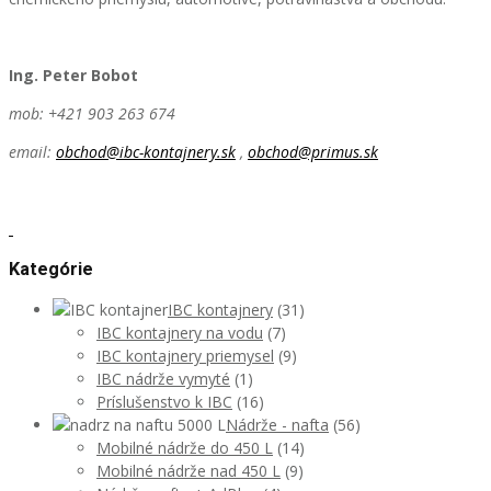
Ing. Peter Bobot
mob: +421 903 263 674
email:
obchod@ibc-kontajnery.sk
,
obchod@primus.sk
Kategórie
IBC kontajnery
(31)
IBC kontajnery na vodu
(7)
IBC kontajnery priemysel
(9)
IBC nádrže vymyté
(1)
Príslušenstvo k IBC
(16)
Nádrže - nafta
(56)
Mobilné nádrže do 450 L
(14)
Mobilné nádrže nad 450 L
(9)