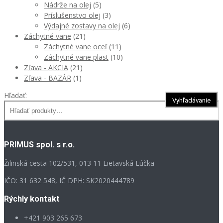
Nádrže na olej
(5)
Príslušenstvo olej
(3)
Výdajné zostavy na olej
(6)
Záchytné vane
(21)
Záchytné vane oceľ
(11)
Záchytné vane plast
(10)
Zľava - AKCIA
(21)
Zľava - BAZÁR
(1)
Hľadať:
PRIMUS spol. s r.o.
Žilinská cesta 102/531, 013 11 Lietavská Lúčka
IČO: 31 632 548, IČ DPH: SK2020444789
Rýchly kontakt
+421 903 265 673