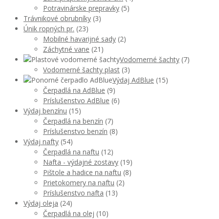
Potravinárske prepravky
(5)
Trávnikové obrubníky
(3)
Únik ropných pr.
(23)
Mobilné havarijné sady
(2)
Záchytné vane
(21)
Vodomerné šachty
(7)
Vodomerné šachty plast
(3)
Výdaj AdBlue
(15)
Čerpadlá na AdBlue
(9)
Príslušenstvo AdBlue
(6)
Výdaj benzínu
(15)
Čerpadlá na benzín
(7)
Príslušenstvo benzín
(8)
Výdaj nafty
(54)
Čerpadlá na naftu
(12)
Nafta - výdajné zostavy
(19)
Pištole a hadice na naftu
(8)
Prietokomery na naftu
(2)
Príslušenstvo nafta
(13)
Výdaj oleja
(24)
Čerpadlá na olej
(10)