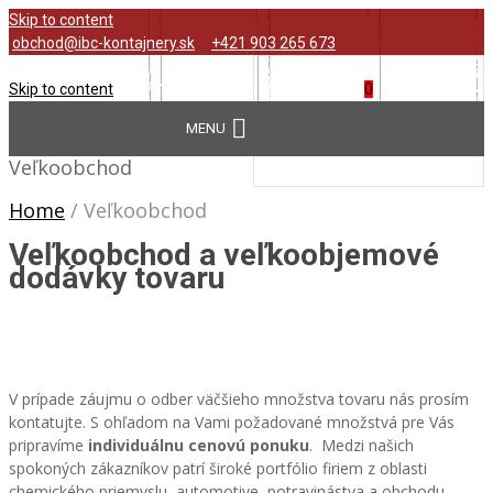
Skip to content
obchod@ibc-kontajnery.sk
+421 903 265 673
Skip to content
0
Žiadne produkty v košíku.
Veľkoobchod
Home
/
Veľkoobchod
Veľkoobchod a veľkoobjemové
dodávky tovaru
V prípade záujmu o odber väčšieho množstva tovaru nás prosím
kontatujte. S ohľadom na Vami požadované množstvá pre Vás
pripravíme
individuálnu cenovú ponuku
. Medzi našich
spokoných zákazníkov patrí široké portfólio firiem z oblasti
chemického priemyslu, automotive, potravinástva a obchodu.