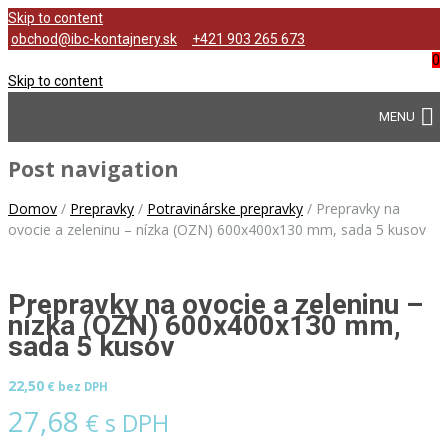
Skip to content
obchod@ibc-kontajnery.sk
+421 903 265 673
0
Skip to content
Post navigation
Domov
/
Prepravky
/
Potravinárske prepravky
/
Prepravky na
ovocie a zeleninu – nízka (OZN) 600x400x130 mm, sada 5 kusov
Prepravky na ovocie a zeleninu –
nízka (OZN) 600x400x130 mm,
sada 5 kusov
22,50
€ bez DPH
27,68
€ s DPH