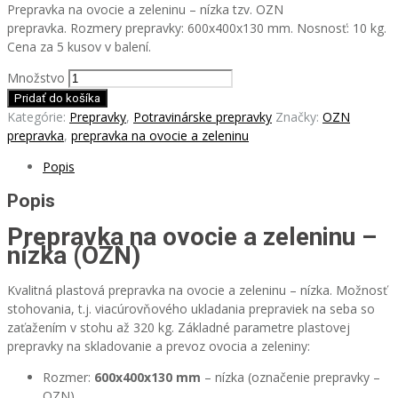
Prepravka na ovocie a zeleninu – nízka tzv. OZN
prepravka. Rozmery prepravky: 600x400x130 mm. Nosnosť: 10 kg.
Cena za 5 kusov v balení.
Množstvo
Pridať do košíka
Kategórie:
Prepravky
,
Potravinárske prepravky
Značky:
OZN
prepravka
,
prepravka na ovocie a zeleninu
Popis
Popis
Prepravka na ovocie a zeleninu –
nízka (OZN)
Kvalitná plastová prepravka na ovocie a zeleninu – nízka. Možnosť
stohovania, t.j. viacúrovňového ukladania prepraviek na seba so
zaťažením v stohu až 320 kg. Základné parametre plastovej
prepravky na skladovanie a prevoz ovocia a zeleniny:
Rozmer:
600x400x130 mm
– nízka (označenie prepravky –
OZN),